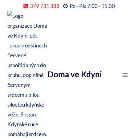
Přeskočit
379 731 388
Po - Pá: 7:00 - 15:30
na
obsah
Doma ve Kdyni