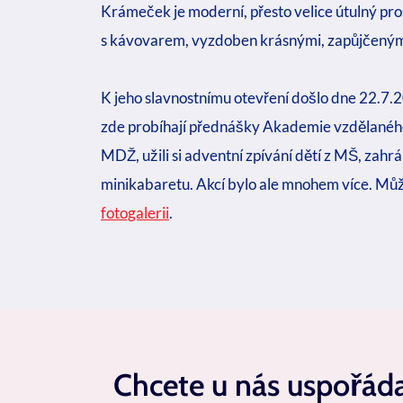
Krámeček je moderní, přesto velice útulný pro
s kávovarem, vyzdoben krásnými, zapůjčenými
K jeho slavnostnímu otevření došlo dne 22.7.2
zde probíhají přednášky Akademie vzdělaného s
MDŽ, užili si adventní zpívání dětí z MŠ, zahrál
minikabaretu. Akcí bylo ale mnohem více. Můž
fotogalerii
.
Chcete u nás uspořáda