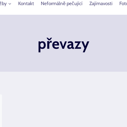
žby
Kontakt
Neformálně pečující
Zajímavosti
Fot
převazy