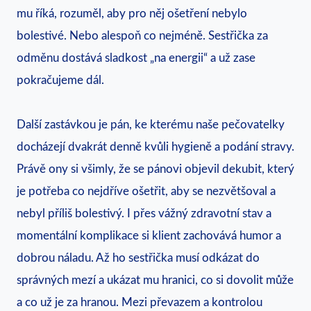
mu říká, rozuměl, aby pro něj ošetření nebylo
bolestivé. Nebo alespoň co nejméně. Sestřička za
odměnu dostává sladkost „na energii“ a už zase
pokračujeme dál.
Další zastávkou je pán, ke kterému naše pečovatelky
docházejí dvakrát denně kvůli hygieně a podání stravy.
Právě ony si všimly, že se pánovi objevil dekubit, který
je potřeba co nejdříve ošetřit, aby se nezvětšoval a
nebyl příliš bolestivý. I přes vážný zdravotní stav a
momentální komplikace si klient zachovává humor a
dobrou náladu. Až ho sestřička musí odkázat do
správných mezí a ukázat mu hranici, co si dovolit může
a co už je za hranou. Mezi převazem a kontrolou