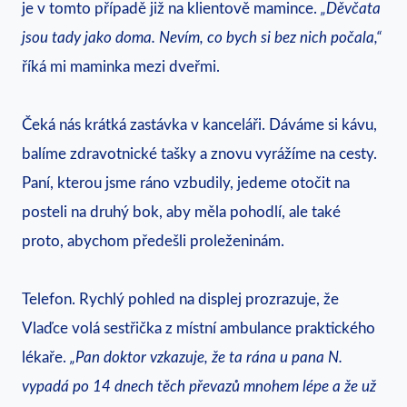
je v tomto případě již na klientově mamince.
„Děvčata
jsou tady jako doma. Nevím, co bych si bez nich počala,“
říká mi maminka mezi dveřmi.
Čeká nás krátká zastávka v kanceláři. Dáváme si kávu,
balíme zdravotnické tašky a znovu vyrážíme na cesty.
Paní, kterou jsme ráno vzbudily, jedeme otočit na
posteli na druhý bok, aby měla pohodlí, ale také
proto, abychom předešli proleženinám.
Telefon. Rychlý pohled na displej prozrazuje, že
Vlaďce volá sestřička z místní ambulance praktického
lékaře.
„Pan doktor vzkazuje, že ta rána u pana N.
vypadá po 14 dnech těch převazů mnohem lépe a že už