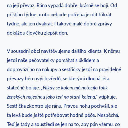
na její převaz. Rána vypadá dobře, krásně se hojí. Od
příštího týdne proto nebude potřeba jezdit třikrát
týdně, ale jen dvakrát. I takové malé dobré zprávy
dokážou člověku zlepšit den.
V sousední obci navštěvujeme dalšího klienta. K němu
jezdí naše pečovatelky pomáhat s úklidem a
doprovází ho na nákupy a sestřičky jezdí na pravidelné
převazy bércových vředů, se kterými dlouhá léta
statečně bojuje.
„Nikdy se kolem mě netočilo tolik
ženských najednou jako teď na stará kolena,“
vtipkuje.
Sestřička zkontroluje ránu. Pravou nohu pochválí, ale
ta levá bude ještě potřebovat hodně péče. Nespěchá.
Teď je tady a soustředí se jen na to, aby pán všemu, co