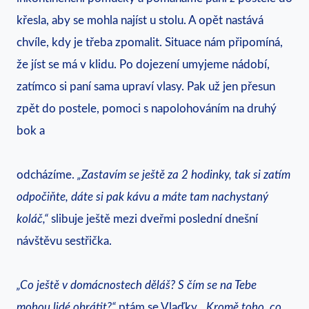
křesla, aby se mohla najíst u stolu. A opět nastává
chvíle, kdy je třeba zpomalit. Situace nám připomíná,
že jíst se má v klidu. Po dojezení umyjeme nádobí,
zatímco si paní sama upraví vlasy. Pak už jen přesun
zpět do postele, pomoci s napolohováním na druhý
bok a
odcházíme.
„Zastavím se ještě za 2 hodinky, tak si zatím
odpočiňte, dáte si pak kávu a máte tam nachystaný
koláč,“
slibuje ještě mezi dveřmi poslední dnešní
návštěvu sestřička.
„Co ještě v domácnostech děláš? S čím se na Tebe
mohou lidé obrátit?“
ptám se Vlaďky.
„Kromě toho, co