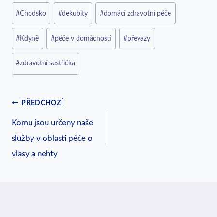
Štítky
#
Chodsko
#
dekubity
#
domácí zdravotní péče
příspěvků:
#
Kdyně
#
péče v domácnosti
#
převazy
#
zdravotní sestřička
Navigace
PŘEDCHOZÍ
Komu jsou určeny naše
pro
služby v oblasti péče o
příspěvek
vlasy a nehty