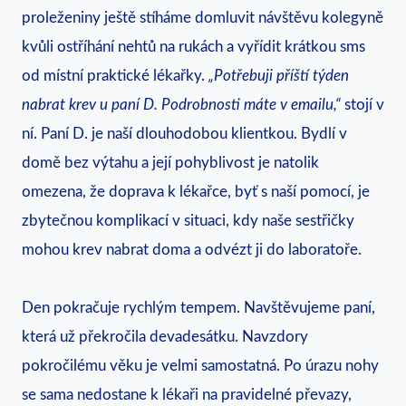
proleženiny ještě stíháme domluvit návštěvu kolegyně
kvůli ostříhání nehtů na rukách a vyřídit krátkou sms
od místní praktické lékařky.
„Potřebuji příští týden
nabrat krev u paní D. Podrobnosti máte v emailu,“
stojí v
ní. Paní D. je naší dlouhodobou klientkou. Bydlí v
domě bez výtahu a její pohyblivost je natolik
omezena, že doprava k lékařce, byť s naší pomocí, je
zbytečnou komplikací v situaci, kdy naše sestřičky
mohou krev nabrat doma a odvézt ji do laboratoře.
Den pokračuje rychlým tempem. Navštěvujeme paní,
která už překročila devadesátku. Navzdory
pokročilému věku je velmi samostatná. Po úrazu nohy
se sama nedostane k lékaři na pravidelné převazy,