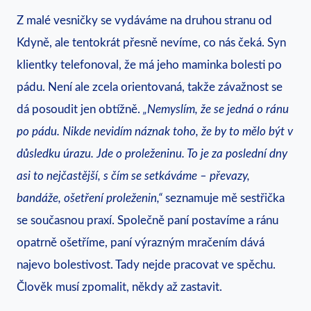
Z malé vesničky se vydáváme na druhou stranu od
Kdyně, ale tentokrát přesně nevíme, co nás čeká. Syn
klientky telefonoval, že má jeho maminka bolesti po
pádu. Není ale zcela orientovaná, takže závažnost se
dá posoudit jen obtížně.
„Nemyslím, že se jedná o ránu
po pádu. Nikde nevidím náznak toho, že by to mělo být v
důsledku úrazu. Jde o proleženinu. To je za poslední dny
asi to nejčastější, s čím se setkáváme – převazy,
bandáže, ošetření proleženin,“
seznamuje mě sestřička
se současnou praxí. Společně paní postavíme a ránu
opatrně ošetříme, paní výrazným mračením dává
najevo bolestivost. Tady nejde pracovat ve spěchu.
Člověk musí zpomalit, někdy až zastavit.