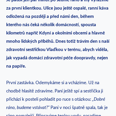
za první klientkou. Ulice jsou ještě ospalé, ranní káva
odložená na později a před námi den, během
kterého nás čeká několik domácností, spousta
kilometrů napříč Kdyní a okolními obcemi a hlavně
mnoho lidských příběhů. Dnes totiž trávím den s naší
zdravotní sestřičkou Vlaďkou v terénu, abych viděla,
jak vypadá domácí zdravotní péče doopravdy, nejen
na papíře.
První zastávka. Odemykáme si a vcházíme. Už na
chodbě hlasitě zdravíme. Paní ještě spí a sestřička ji
přichází k posteli pohladit po ruce s otázkou:
„Dobré
ráno, budeme vstávat?“
Paní v noci špatně spala, tak je
ráno pomalejší. Připravíme teplou vodu, nasadíme