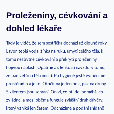
Proleženiny, cévkování a
dohled lékaře
Tady je vidět, že sem sestřička dochází už dlouhé roky.
Lavor, teplá voda, žínka na ruku, umytí celého těla, k
tomu nezbytné cévkování a překrytí proleženiny
hojivou náplastí. Opatrně a s lehkostí navzdory tomu,
že pán většinu těla necítí. Po hygieně ještě vyměníme
prostěradlo a je to. Otočit na jeden bok, pak na druhý.
S klientem jsou sehraní. On ví, co přijde, pomáhá, co
zvládne, a mezi oběma funguje zvláštní druh důvěry,
který vzniká jen časem. Odcházíme a podání snídaně