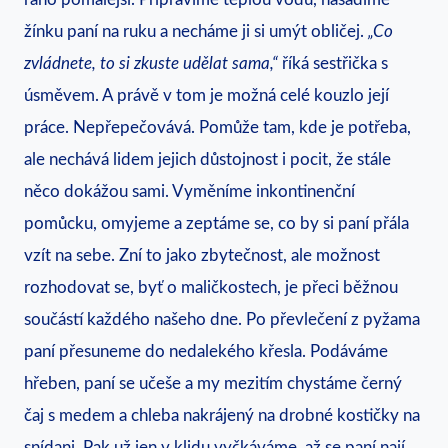
žínku paní na ruku a necháme ji si umýt obličej.
„Co
zvládnete, to si zkuste udělat sama,“
říká sestřička s
úsměvem. A právě v tom je možná celé kouzlo její
práce. Nepřepečovává. Pomůže tam, kde je potřeba,
ale nechává lidem jejich důstojnost i pocit, že stále
něco dokážou sami. Vyměníme inkontinenční
pomůcku, omyjeme a zeptáme se, co by si paní přála
vzít na sebe. Zní to jako zbytečnost, ale možnost
rozhodovat se, byť o maličkostech, je přeci běžnou
součástí každého našeho dne. Po převlečení z pyžama
paní přesuneme do nedalekého křesla. Podáváme
hřeben, paní se učeše a my mezitím chystáme černý
čaj s medem a chleba nakrájený na drobné kostičky na
snídani. Pak už jen v klidu vyčkáváme, až se paní nají,