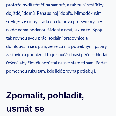
protože bydlí téměř na samotě, a tak za ní sestřičky
dojíždějí domů. Rána se hojí dobře. Mimoděk nám
sděluje, že už by i ráda do domova pro seniory, ale
nikde nemá podanou žádost a neví, jak na to. Spojuji
tak rovnou svou práci sociální pracovnice a
domlouvám se s paní, že se za ní s potřebnými papíry
zastavím a pomůžu. I to je součástí naší péče — hledat
řešení, aby člověk nezůstal na své starosti sám. Podat
pomocnou ruku tam, kde lidé zrovna potřebují.
Zpomalit, pohladit,
usmát se