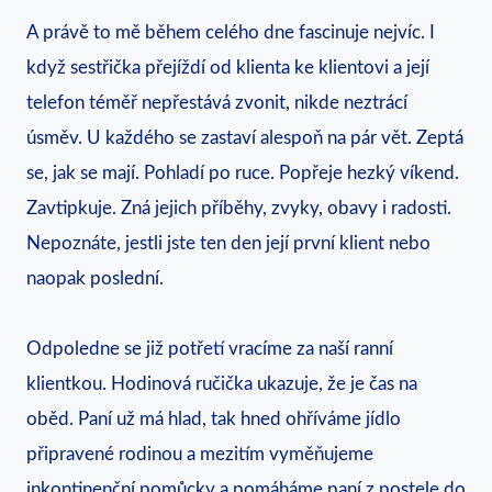
A právě to mě během celého dne fascinuje nejvíc. I
když sestřička přejíždí od klienta ke klientovi a její
telefon téměř nepřestává zvonit, nikde neztrácí
úsměv. U každého se zastaví alespoň na pár vět. Zeptá
se, jak se mají. Pohladí po ruce. Popřeje hezký víkend.
Zavtipkuje. Zná jejich příběhy, zvyky, obavy i radosti.
Nepoznáte, jestli jste ten den její první klient nebo
naopak poslední.
Odpoledne se již potřetí vracíme za naší ranní
klientkou. Hodinová ručička ukazuje, že je čas na
oběd. Paní už má hlad, tak hned ohříváme jídlo
připravené rodinou a mezitím vyměňujeme
inkontinenční pomůcky a pomáháme paní z postele do