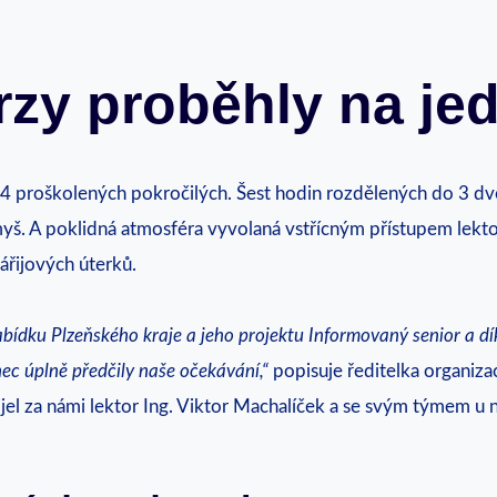
rzy proběhly na je
 14 proškolených pokročilých. Šest hodin rozdělených do 3 
myš. A poklidná atmosféra vyvolaná vstřícným přístupem lekto
ářijových úterků.
 nabídku Plzeňského kraje a jeho projektu Informovaný senior a
nec úplně předčily naše očekávání,“
popisuje ředitelka organiz
jel za námi lektor Ing. Viktor Machalíček a se svým týmem u n