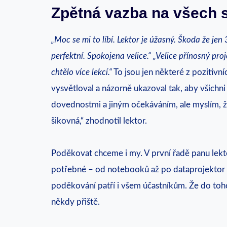
Zpětná vazba na všech s
„Moc se mi to líbí. Lektor je úžasný. Škoda že jen 
perfektní. Spokojena velice.“ „Velice přínosný pr
chtělo více lekcí.“
To jsou jen některé z pozitivní
vysvětloval a názorně ukazoval tak, aby všichni 
dovednostmi a jiným očekáváním, ale myslím, že 
šikovná,“ zhodnotil lektor.
Poděkovat chceme i my. V první řadě panu lekto
potřebné – od notebooků až po dataprojektor či
poděkování patří i všem účastníkům. Že do toho š
někdy přiště.