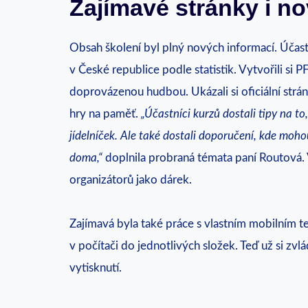
Zajímavé stránky i n
Obsah školení byl plný nových informací. Účastn
v České republice podle statistik. Vytvořili si
doprovázenou hudbou. Ukázali si oficiální strán
hry na paměť.
„Účastníci kurzů dostali tipy na to
jídelníček. Ale také dostali doporučení, kde mohou
doma,“
doplnila probraná témata paní Routová. V
organizátorů jako dárek.
Zajímavá byla také práce s vlastním mobilním te
v počítači do jednotlivých složek. Teď už si z
vytisknutí.