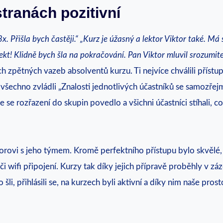
tranách pozitivní
3x. Přišla bych častěji.“ „Kurz je úžasný a lektor Viktor také. Má
ojekt! Klidně bych šla na pokračování. Pan Viktor mluvil srozumit
ch zpětných vazeb absolventů kurzu. Ti nejvíce chválili přístu
všechno zvládli „Znalosti jednotlivých účastníků se samozřejmě 
se rozřazení do skupin povedlo a všichni účastníci stíhali, c
rovi s jeho týmem. Kromě perfektního přístupu bylo skvělé, 
 wifi připojení. Kurzy tak díky jejich přípravě proběhly v z
li, přihlásili se, na kurzech byli aktivní a díky nim naše pros