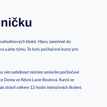
dničku
dvouhodinových bloků. Hlavy zanořené do
ra a jeho týmu. To byly počítačové kurzy pro
 díky nim nabídnout místním seniorům počítačové
ace Doma ve Kdyni Lucie Routová. Kurzů se
ás strávil celkem 12 hodin intenzivních školení.