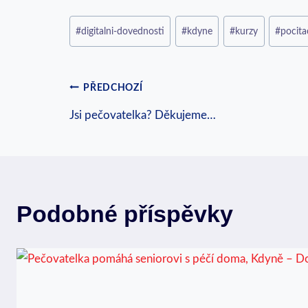
Štítky
#
digitalni-dovednosti
#
kdyne
#
kurzy
#
pocita
příspěvků:
Navigace
PŘEDCHOZÍ
Jsi pečovatelka? Děkujeme…
pro
příspěvek
Podobné příspěvky