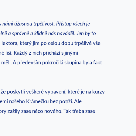
 s námi úžasnou trpělivost. Přístup všech je
elně a správně a klidně nás naváděl. Jen by to
p lektora, který jim po celou dobu trpělivě vše
liší. Každý z nich přichází s jinými
o měli. A především pokročilá skupina byla fakt
že poskytli veškeré vybavení, které je na kurzy
ázemí našeho Krámečku bez potíží. Ale
tory zažily zase něco nového. Tak třeba zase