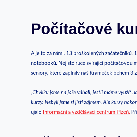
Počítačové ku
A je to za námi. 13 proškolených začátečníků.
notebooků. Nejisté ruce svírající počítačovou 
seniory, které zaplnily náš Krámeček během 3 z
„Chvilku jsme na jaře váhali, jestli máme využít
kurzy. Nebyli jsme si jisti zájmem. Ale kurzy nako
ujalo
Informační a vzdělávací centrum Plzeň.
Při