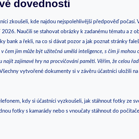
ové dovednosti
íci zkoušeli, kde najdou nejspolehlivější předpověď počasí. Vy
 PF 2026. Naučili se stahovat obrázky k zadanému tématu a z o
ky bank a řekli, na co si dávat pozor a jak poznat stránky fal
, v čem jim může být užitečná umělá inteligence, s čím ji mohou o
 najít zajímavé hry na procvičování paměti. Věřím, že celou řadu
šechny vytvořené dokumenty si v závěru účastníci uložili na 
lefonem, kdy si účastníci vyzkoušeli, jak stáhnout fotky ze sv
vládnou fotky s kamarády nebo s vnoučaty stáhnout do počítače